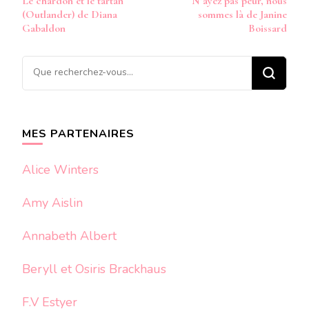
Le chardon et le tartan
N’ayez pas peur, nous
d’article
(Outlander) de Diana
sommes là de Janine
Gabaldon
Boissard
Vous
recherchiez
quelque
chose ?
MES PARTENAIRES
Alice Winters
Amy Aislin
Annabeth Albert
Beryll et Osiris Brackhaus
F.V Estyer