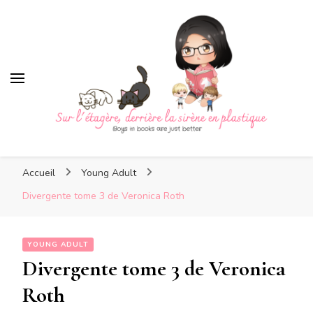
Sur l'étagère, derrière la sirè
Sur l'étagère, derrière la
Boys in books are just better
sirène en plastique
Accueil
Young Adult
Divergente tome 3 de Veronica Roth
YOUNG ADULT
Divergente tome 3 de Veronica
Roth