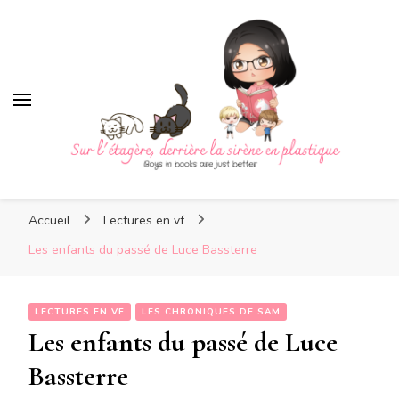
Sur l'étagère, derrière la
sirène en plastique
Sur l'étagère, derrière la
Boys in books are just better
sirène en plastique
Accueil
Lectures en vf
Les enfants du passé de Luce Bassterre
LECTURES EN VF
LES CHRONIQUES DE SAM
Les enfants du passé de Luce
Bassterre