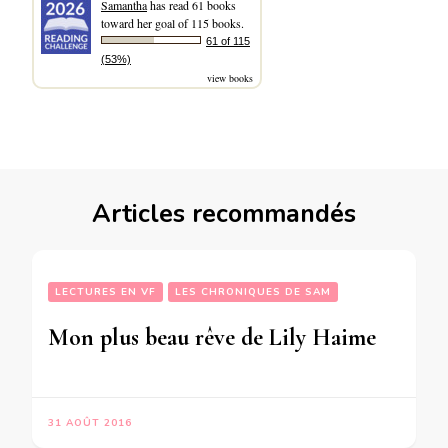
Samantha
has read 61 books
toward her goal of 115 books.
61 of 115
(53%)
view books
Articles recommandés
LECTURES EN VF
LES CHRONIQUES DE SAM
Mon plus beau rêve de Lily Haime
31 AOÛT 2016