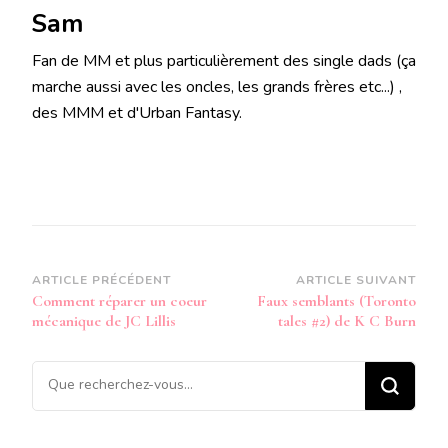
Sam
Fan de MM et plus particulièrement des single dads (ça
marche aussi avec les oncles, les grands frères etc...) ,
des MMM et d'Urban Fantasy.
Navigation
ARTICLE PRÉCÉDENT
ARTICLE SUIVANT
Comment réparer un coeur
Faux semblants (Toronto
d’article
mécanique de JC Lillis
tales #2) de K C Burn
Vous
recherchiez
quelque