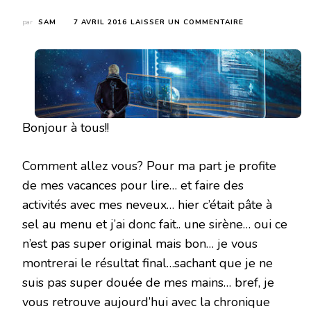
SUR
par
SAM
7 AVRIL 2016
LAISSER UN COMMENTAIRE
LES
ENFANTS
DU
PASSÉ
DE
LUCE
BASSTERRE
Bonjour à tous!!
Comment allez vous? Pour ma part je profite
de mes vacances pour lire… et faire des
activités avec mes neveux… hier c’était pâte à
sel au menu et j’ai donc fait.. une sirène… oui ce
n’est pas super original mais bon… je vous
montrerai le résultat final…sachant que je ne
suis pas super douée de mes mains… bref, je
vous retrouve aujourd’hui avec la chronique