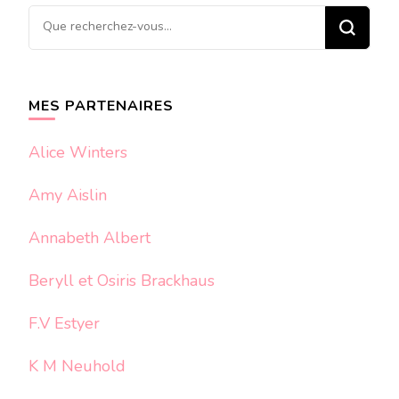
Vous
recherchiez
quelque
chose ?
MES PARTENAIRES
Alice Winters
Amy Aislin
Annabeth Albert
Beryll et Osiris Brackhaus
F.V Estyer
K M Neuhold