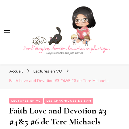
Sur l'étagère, derrière la sir
en plastique
Sur l'étagère, derrière la
Boys in books are just better
sirène en plastique
Accueil
Lectures en VO
Faith Love and Devotion #3 #4&5 #6 de Tere Michaels
LECTURES EN VO
LES CHRONIQUES DE SAM
Faith Love and Devotion #3
#4&5 #6 de Tere Michaels