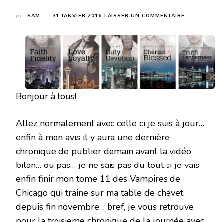
SUR
par
SAM
31 JANVIER 2016
LAISSER UN COMMENTAIRE
FAITH
LOVE
AND
DEVOTION
#3
#4&5
#6
DE
Bonjour à tous!
TERE
MICHAELS
Allez normalement avec celle ci je suis à jour…
enfin à mon avis il y aura une dernière
chronique de publier demain avant la vidéo
bilan… ou pas… je ne sais pas du tout si je vais
enfin finir mon tome 11 des Vampires de
Chicago qui traine sur ma table de chevet
depuis fin novembre… bref, je vous retrouve
pour la troisieme chronique de la journée avec