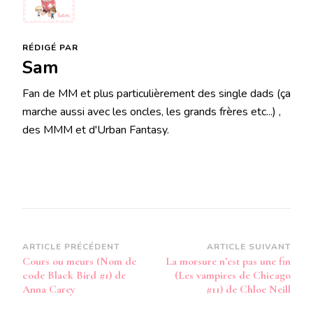
RÉDIGÉ PAR
Sam
Fan de MM et plus particulièrement des single dads (ça
marche aussi avec les oncles, les grands frères etc...) ,
des MMM et d'Urban Fantasy.
Navigation
ARTICLE PRÉCÉDENT
ARTICLE SUIVANT
Cours ou meurs (Nom de
La morsure n’est pas une fin
d’article
code Black Bird #1) de
(Les vampires de Chicago
Anna Carey
#11) de Chloe Neill