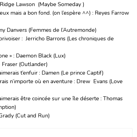
Ridge Lawson (Maybe Someday )
ux mais a bon fond. (on l’espère ^^) : Reyes Farrow
emy Danvers (Femmes de l’Autremonde)
rivoiser : Jerricho Barrons (Les chroniques de
zone » : Daemon Black (Lux)
 Fraser (Outlander)
imerais t’enfuir : Damen (Le prince Captif)
irais n’importe où en aventure : Drew Evans (Love
aimerais être coincée sur une île déserte : Thomas
ption)
y Grady (Cut and Run)