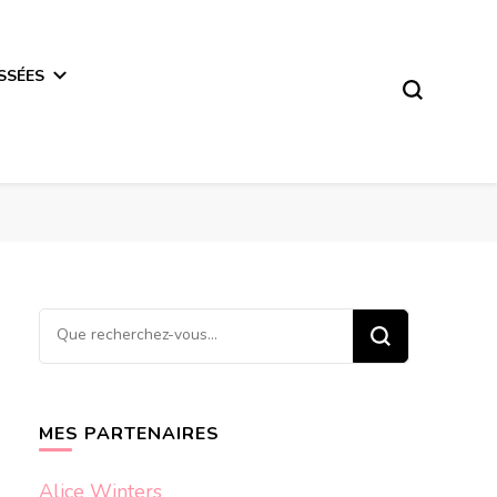
SSÉES
Vous
recherchiez
quelque
chose ?
MES PARTENAIRES
Alice Winters