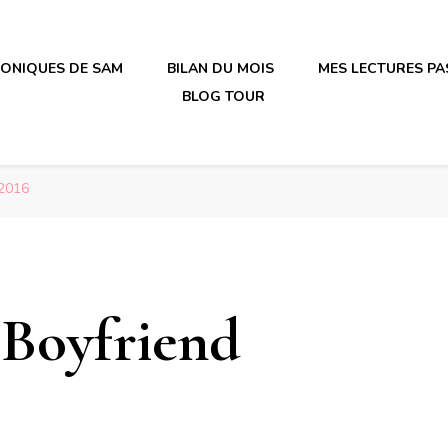
RONIQUES DE SAM
BILAN DU MOIS
MES LECTURES PA
BLOG TOUR
irène en plastique
irène en plastique
 2016
 Boyfriend