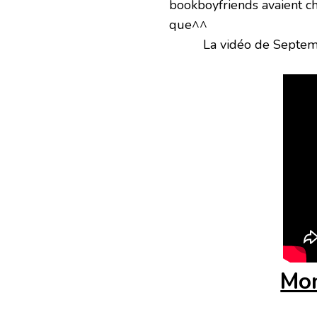
bookboyfriends avaient cha
que^^
La vidéo de Septemb
Mon