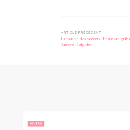
Navigation
ARTICLE PRÉCÉDENT
La nature des secrets (Entre ses griff
d’article
Aurore Doignies
DIVERS