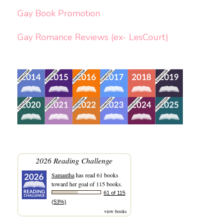
Gay Book Promotion
Gay Romance Reviews (ex- LesCourt)
2026 Reading Challenge
Samantha
has read 61 books
toward her goal of 115 books.
61 of 115
(53%)
view books