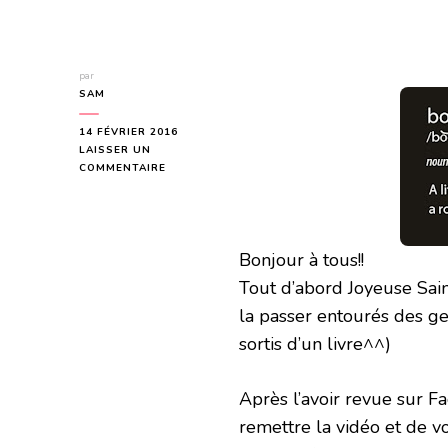
par
SAM
14 FÉVRIER 2016
LAISSER UN
SUR
COMMENTAIRE
FICTIONAL
BOOK
BOYFRIEND
EDITION
Bonjour à tous!!
2016
Tout d’abord Joyeuse Saint
la passer entourés des ge
sortis d’un livre^^)
Après l’avoir revue sur 
remettre la vidéo et de v