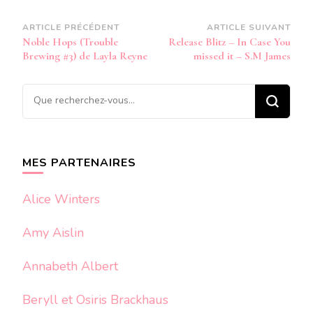
Navigation
ARTICLE PRÉCÉDENT
ARTICLE SUIVANT
Noble Hops (Trouble
Release Blitz – In Case You
d’article
Brewing #3) de Layla Reyne
missed it – S.M James
Vous
recherchiez
quelque
chose ?
MES PARTENAIRES
Alice Winters
Amy Aislin
Annabeth Albert
Beryll et Osiris Brackhaus