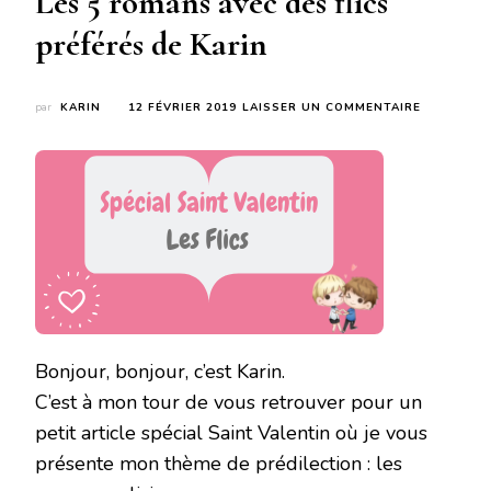
Les 5 romans avec des flics
préférés de Karin
SUR
par
KARIN
12 FÉVRIER 2019
LAISSER UN COMMENTAIRE
SPÉCIAL
SAINT
VALENTIN
:
JOUR
6
:
LES
5
ROMANS
AVEC
DES
FLICS
Bonjour, bonjour, c’est Karin.
PRÉFÉRÉS
C’est à mon tour de vous retrouver pour un
DE
KARIN
petit article spécial Saint Valentin où je vous
présente mon thème de prédilection : les