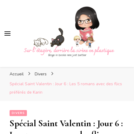
Sur l'étagère, derrière la
sirène en plastique
Sur l'étagère, derrière la
Boys in books are just better
sirène en plastique
Accueil
Divers
Spécial Saint Valentin : Jour 6 : Les 5 romans avec des flics
préférés de Karin
DIVERS
Spécial Saint Valentin : Jour 6 :