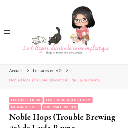
Sur l'étagère, derrière la
sirène en plastique
Sur l'étagère, derrière la
Boys in books are just better
sirène en plastique
Accueil
Lectures en VO
Noble Hops (Trouble Brewing #3) de Layla Reyne
LECTURES EN VO
LES CHRONIQUES DE SAM
ME M/M AUTRES
NOS PARTENAIRES
Noble Hops (Trouble Brewing
#3) de Layla Reyne