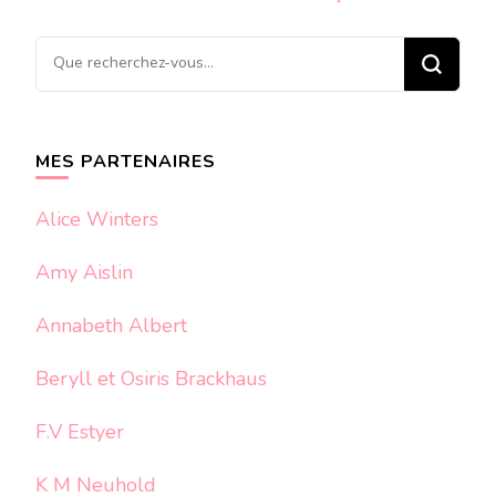
Vous
recherchiez
quelque
chose ?
MES PARTENAIRES
Alice Winters
Amy Aislin
Annabeth Albert
Beryll et Osiris Brackhaus
F.V Estyer
K M Neuhold