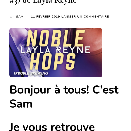
SUR
par
SAM
11 FÉVRIER 2019
LAISSER UN COMMENTAIRE
NOBLE
HOPS
(TROUBLE
BREWING
#3)
DE
LAYLA
REYNE
Bonjour à tous! C’est
Sam
Je vous retrouve