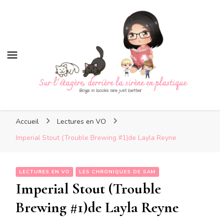
Sur l'étagère, derrière la
sirène en plastique
Sur l'étagère, derrière la
Boys in books are just better
sirène en plastique
Accueil
Lectures en VO
Imperial Stout (Trouble Brewing #1)de Layla Reyne
LECTURES EN VO
LES CHRONIQUES DE SAM
Imperial Stout (Trouble
Brewing #1)de Layla Reyne