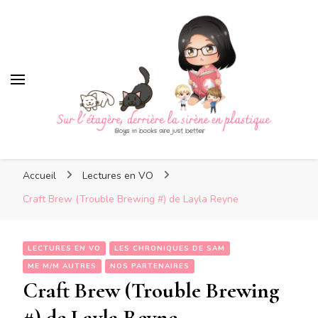
Sur l'étagère, derrière la
sirène en plastique
Sur l'étagère, derrière la
Boys in books are just better
sirène en plastique
Accueil
Lectures en VO
Craft Brew (Trouble Brewing #) de Layla Reyne
LECTURES EN VO
LES CHRONIQUES DE SAM
ME M/M AUTRES
NOS PARTENAIRES
Craft Brew (Trouble Brewing
#) de Layla Reyne