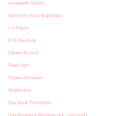
Annabeth Albert
Beryll et Osiris Brackhaus
F.V Estyer
K M Neuhold
Parker St Jonh
Riley Hart
Sloane Kennedy
Booksirens
Gay Book Promotion
Gay Romance Reviews (ex- LesCourt)