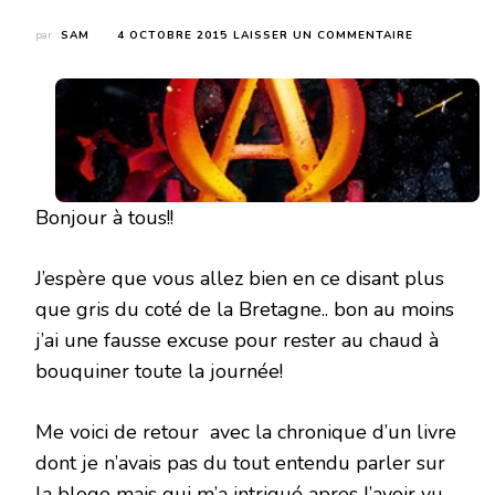
SUR
par
SAM
4 OCTOBRE 2015
LAISSER UN COMMENTAIRE
FIRE
SERMON
(THE
FIRE
SERMON
#1)
DE
FRANSCESC
Bonjour à tous!!
HAIG
J’espère que vous allez bien en ce disant plus
que gris du coté de la Bretagne.. bon au moins
j’ai une fausse excuse pour rester au chaud à
bouquiner toute la journée!
Me voici de retour avec la chronique d’un livre
dont je n’avais pas du tout entendu parler sur
la blogo mais qui m’a intrigué apres l’avoir vu