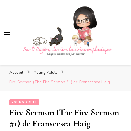
Sur l'étagère, derrière la sirè
en plastique
Sur l'étagère, derrière la
Boys in books are just better
sirène en plastique
Accueil
Young Adult
Fire Sermon (The Fire Sermon #1) de Franscesca Haig
YOUNG ADULT
Fire Sermon (The Fire Sermon
#1) de Franscesca Haig