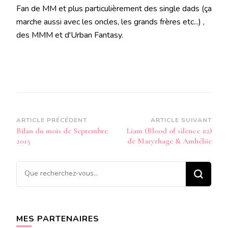
Fan de MM et plus particulièrement des single dads (ça
marche aussi avec les oncles, les grands frères etc...) ,
des MMM et d'Urban Fantasy.
Navigation
ARTICLE PRÉCÉDENT
ARTICLE SUIVANT
Bilan du mois de Septembre
Liam (Blood of silence #2)
d’article
2015
de Maryrhage & Amhéliie
Vous
recherchiez
quelque
chose ?
MES PARTENAIRES