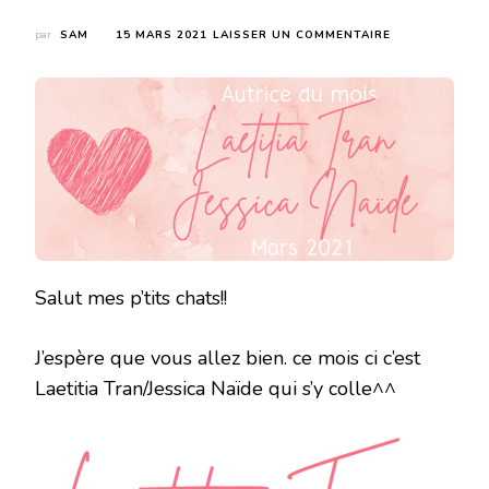
SUR
par
SAM
15 MARS 2021
LAISSER UN COMMENTAIRE
L’AUTRICE
DU
MOIS
:
LAETITIA
TRAN/JESSICA
NAIDE
Salut mes p’tits chats!!
J’espère que vous allez bien. ce mois ci c’est
Laetitia Tran/Jessica Naïde qui s’y colle^^