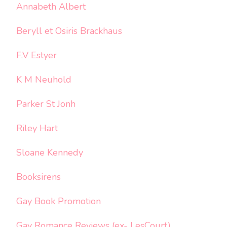
Annabeth Albert
Beryll et Osiris Brackhaus
F.V Estyer
K M Neuhold
Parker St Jonh
Riley Hart
Sloane Kennedy
Booksirens
Gay Book Promotion
Gay Romance Reviews (ex- LesCourt)