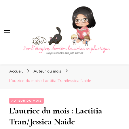
Sur l'étagère, derrière la
sirène en plastique
Sur l'étagère, derrière la
Boys in books are just better
sirène en plastique
Accueil
Auteur du mois
L’autrice du mois : Laetitia Tran/Jessica Naide
AUTEUR DU MOIS
L’autrice du mois : Laetitia
Tran/Jessica Naide