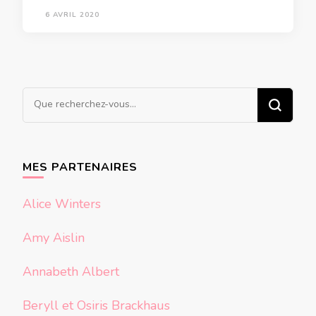
6 AVRIL 2020
Vous
recherchiez
quelque
chose ?
MES PARTENAIRES
Alice Winters
Amy Aislin
Annabeth Albert
Beryll et Osiris Brackhaus