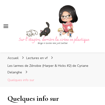
Sur l'étagère, derrière la
sirène en plastique
Sur l'étagère, derrière la
Boys in books are just better
sirène en plastique
Accueil
Lectures en vf
Les larmes de Zénobie (Harper & Hicks #2) de Cyriane
Delanghe
Quelques info sur
Quelques info sur