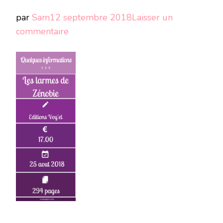
par
Sam
12 septembre 2018
Laisser un
sur
commentaire
Quelques
info
sur