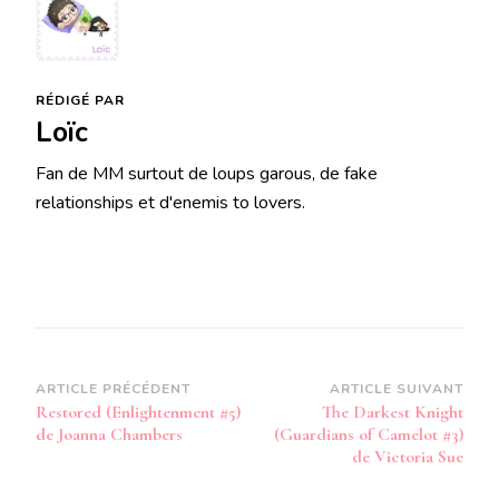
RÉDIGÉ PAR
Loïc
Fan de MM surtout de loups garous, de fake
relationships et d'enemis to lovers.
Navigation
ARTICLE PRÉCÉDENT
ARTICLE SUIVANT
Restored (Enlightenment #5)
The Darkest Knight
d’article
de Joanna Chambers
(Guardians of Camelot #3)
de Victoria Sue