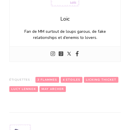
Loïc
Fan de MM surtout de loups garous, de fake
relationships et d’enemis to lovers.
ÉTIQUETTES :
3 FLAMMES
4 ETOILES
LICKING THICKET
LUCY LENNOX
MAY ARCHER