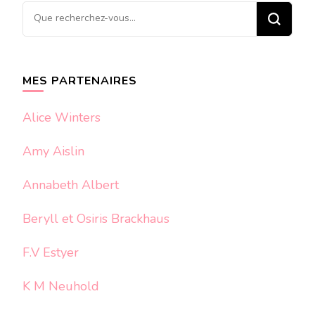
Vous
recherchiez
quelque
chose ?
MES PARTENAIRES
Alice Winters
Amy Aislin
Annabeth Albert
Beryll et Osiris Brackhaus
F.V Estyer
K M Neuhold