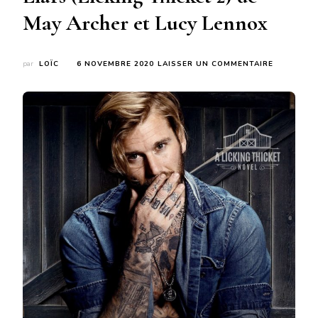
May Archer et Lucy Lennox
SUR
par
LOÏC
6 NOVEMBRE 2020
LAISSER UN COMMENTAIRE
LIARS
(LICKING
THICKET
2)
DE
MAY
ARCHER
ET
LUCY
LENNOX