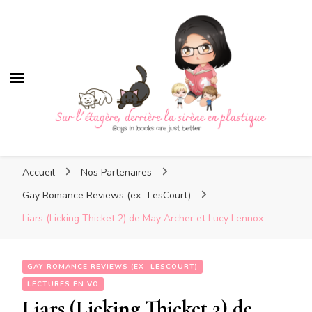
Sur l'étagère, derrière la
sirène en plastique
Sur l'étagère, derrière la
Boys in books are just better
sirène en plastique
Accueil
Nos Partenaires
Gay Romance Reviews (ex- LesCourt)
Liars (Licking Thicket 2) de May Archer et Lucy Lennox
GAY ROMANCE REVIEWS (EX- LESCOURT)
LECTURES EN VO
Liars (Licking Thicket 2) de