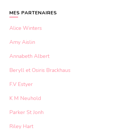
quelque
chose ?
MES PARTENAIRES
Alice Winters
Amy Aislin
Annabeth Albert
Beryll et Osiris Brackhaus
F.V Estyer
K M Neuhold
Parker St Jonh
Riley Hart