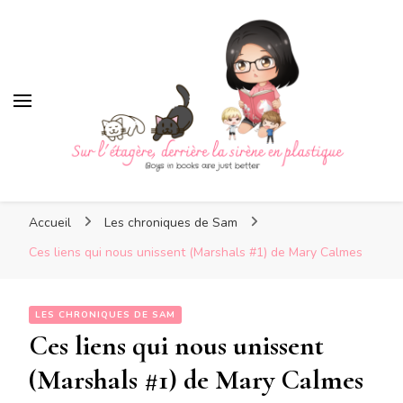
Sur l'étagère, derrière la
sirène en plastique
Sur l'étagère, derrière la
Boys in books are just better
sirène en plastique
Accueil
Les chroniques de Sam
Ces liens qui nous unissent (Marshals #1) de Mary Calmes
LES CHRONIQUES DE SAM
Ces liens qui nous unissent
(Marshals #1) de Mary Calmes