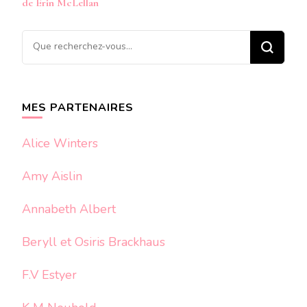
de Erin McLellan
Vous
recherchiez
quelque
chose ?
MES PARTENAIRES
Alice Winters
Amy Aislin
Annabeth Albert
Beryll et Osiris Brackhaus
F.V Estyer