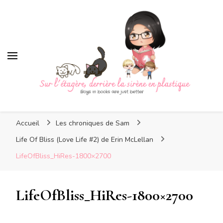
Sur l'étagère, derrière la
sirène en plastique
Sur l'étagère, derrière la
Boys in books are just better
sirène en plastique
Accueil
Les chroniques de Sam
Life Of Bliss (Love Life #2) de Erin McLellan
LifeOfBliss_HiRes-1800×2700
LifeOfBliss_HiRes-1800×2700