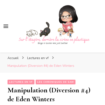
Sur l'étagère, derrière la
sirène en plastique
Sur l'étagère, derrière la
Boys in books are just better
sirène en plastique
Accueil
Lectures en vf
Manipulation (Diversion #4) de Eden Winters
LECTURES EN VF
LES CHRONIQUES DE SAM
Manipulation (Diversion #4)
de Eden Winters