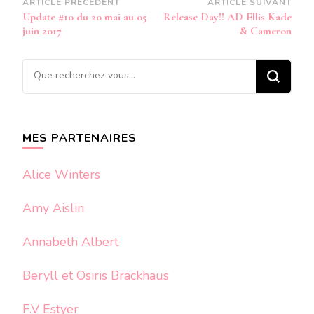
Navigation
ARTICLE PRÉCÉDENT
ARTICLE SUIVANT
Update #10 du 20 mai au 05
Release Day!! AD Ellis Kade
d’article
juin 2017
& Cameron
Vous
recherchiez
quelque
chose ?
MES PARTENAIRES
Alice Winters
Amy Aislin
Annabeth Albert
Beryll et Osiris Brackhaus
F.V Estyer