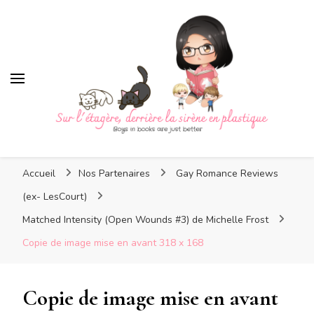
Sur l'étagère, derrière la
sirène en plastique
Sur l'étagère, derrière la
Boys in books are just better
sirène en plastique
Accueil
Nos Partenaires
Gay Romance Reviews
(ex- LesCourt)
Matched Intensity (Open Wounds #3) de Michelle Frost
Copie de image mise en avant 318 x 168
Copie de image mise en avant