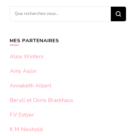
Vous
recherchiez
quelque
chose ?
MES PARTENAIRES
Alice Winters
Amy Aislin
Annabeth Albert
Beryll et Osiris Brackhaus
F.V Estyer
K M Neuhold