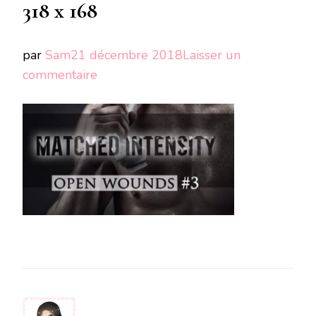
318 x 168
par
Sam
21 décembre 2018
Laisser un
sur
commentaire
Copie
de
image
mise
en
avant
318
x
168