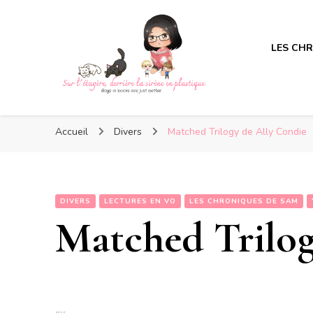
LES CH
Sur l'étagère, derrière la s
Sur l'étagère, derrière la s
Boys in books are just better
Accueil
Divers
Matched Trilogy de Ally Condie
DIVERS
LECTURES EN VO
LES CHRONIQUES DE SAM
Matched Trilog