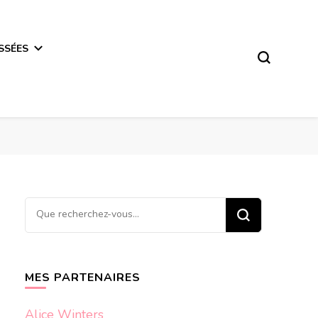
SSÉES
Vous
recherchiez
quelque
chose ?
MES PARTENAIRES
Alice Winters