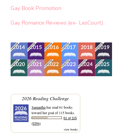
Gay Book Promotion
Gay Romance Reviews (ex- LesCourt)
2026 Reading Challenge
Samantha
has read 61 books
toward her goal of 115 books.
61 of 115
(53%)
view books