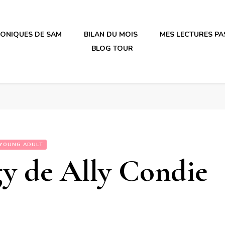
RONIQUES DE SAM
BILAN DU MOIS
MES LECTURES PA
BLOG TOUR
irène en plastique
irène en plastique
YOUNG ADULT
y de Ally Condie