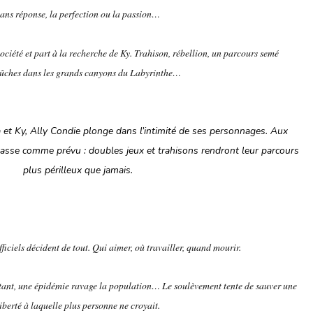
sans réponse, la perfection ou la passion…
Société et part à la recherche de Ky. Trahison, rébellion, un parcours semé
ûches dans les grands canyons du Labyrinthe…
a et Ky, Ally Condie plonge dans l’intimité de ses personnages. Aux
e passe comme prévu : doubles jeux et trahisons rendront leur parcours
plus périlleux que jamais.
fficiels décident de tout. Qui aimer, où travailler, quand mourir.
pitant, une épidémie ravage la population… Le soulèvement tente de sauver une
liberté à laquelle plus personne ne croyait.