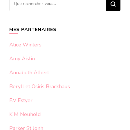
Vous
recherchiez
quelque
chose ?
MES PARTENAIRES
Alice Winters
Amy Aislin
Annabeth Albert
Beryll et Osiris Brackhaus
F.V Estyer
K M Neuhold
Parker St Jonh