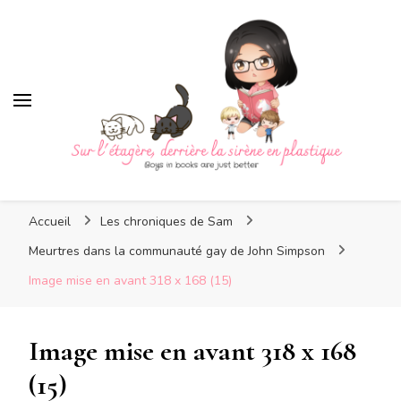
Sur l'étagère, derrière la
sirène en plastique
Sur l'étagère, derrière la
Boys in books are just better
sirène en plastique
Accueil
Les chroniques de Sam
Meurtres dans la communauté gay de John Simpson
Image mise en avant 318 x 168 (15)
Image mise en avant 318 x 168
(15)