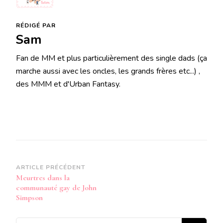
RÉDIGÉ PAR
Sam
Fan de MM et plus particulièrement des single dads (ça
marche aussi avec les oncles, les grands frères etc...) ,
des MMM et d'Urban Fantasy.
Navigation
ARTICLE PRÉCÉDENT
Meurtres dans la
d’article
communauté gay de John
Simpson