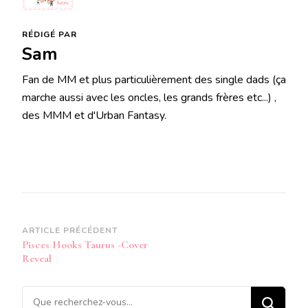
RÉDIGÉ PAR
Sam
Fan de MM et plus particulièrement des single dads (ça
marche aussi avec les oncles, les grands frères etc...) ,
des MMM et d'Urban Fantasy.
Navigation
ARTICLE PRÉCÉDENT
Pisces Hooks Taurus -Cover
d’article
Reveal
Vous