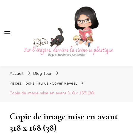
Sur l'étagère, derrière la
sirène en plastique
Sur l'étagère, derrière la
Boys in books are just better
sirène en plastique
Accueil
Blog Tour
Pisces Hooks Taurus -Cover Reveal
Copie de image mise en avant 318 x 168 (38)
Copie de image mise en avant
318 x 168 (38)