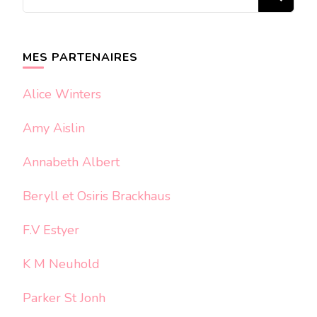
recherchiez
quelque
chose ?
MES PARTENAIRES
Alice Winters
Amy Aislin
Annabeth Albert
Beryll et Osiris Brackhaus
F.V Estyer
K M Neuhold
Parker St Jonh