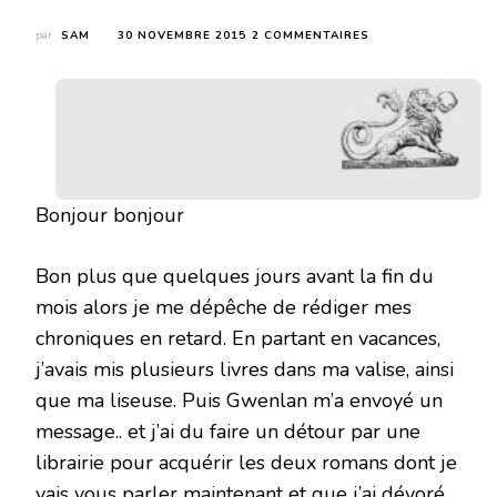
SUR
par
SAM
30 NOVEMBRE 2015
2 COMMENTAIRES
PRINCE
CAPTIF
(TOMES
1
&
2
)
DE
Bonjour bonjour
C
S
PACAT
Bon plus que quelques jours avant la fin du
mois alors je me dépêche de rédiger mes
chroniques en retard. En partant en vacances,
j’avais mis plusieurs livres dans ma valise, ainsi
que ma liseuse. Puis Gwenlan m’a envoyé un
message.. et j’ai du faire un détour par une
librairie pour acquérir les deux romans dont je
vais vous parler maintenant et que j’ai dévoré