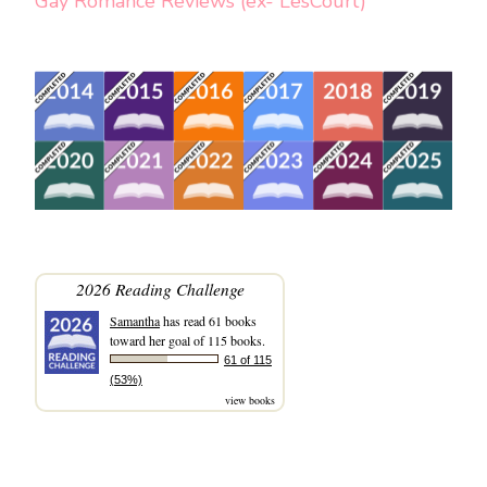
Gay Romance Reviews (ex- LesCourt)
2026 Reading Challenge
Samantha
has read 61 books
toward her goal of 115 books.
61 of 115
(53%)
view books