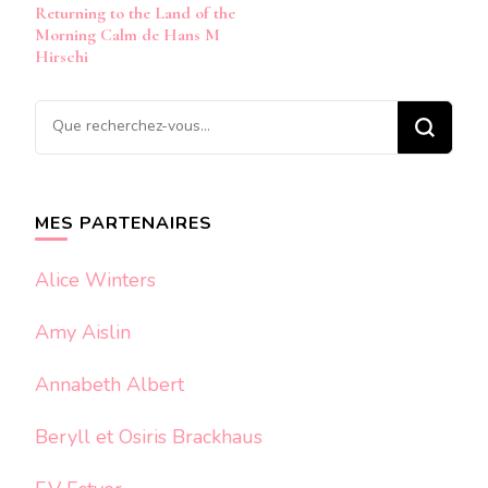
Returning to the Land of the
d’article
Morning Calm de Hans M
Hirschi
Vous
recherchiez
quelque
chose ?
MES PARTENAIRES
Alice Winters
Amy Aislin
Annabeth Albert
Beryll et Osiris Brackhaus