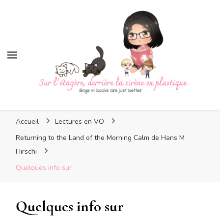
Sur l'étagère, derrière la
sirène en plastique
Sur l'étagère, derrière la
Boys in books are just better
sirène en plastique
Accueil
Lectures en VO
Returning to the Land of the Morning Calm de Hans M
Hirschi
Quelques info sur
Quelques info sur