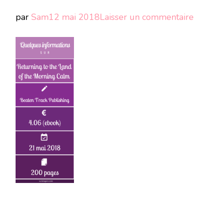
sur
par
Sam
12 mai 2018
Laisser un commentaire
Quelq
info
sur