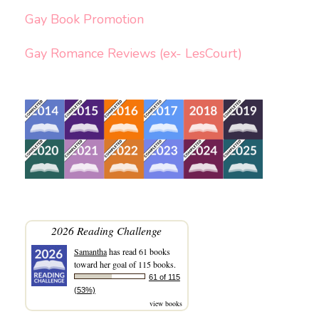
Gay Book Promotion
Gay Romance Reviews (ex- LesCourt)
2026 Reading Challenge
Samantha
has read 61 books
toward her goal of 115 books.
61 of 115
(53%)
view books