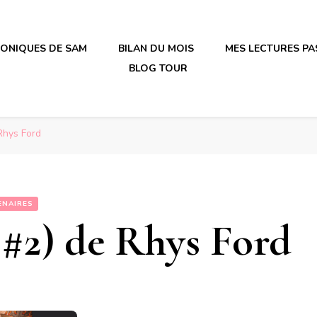
RONIQUES DE SAM
BILAN DU MOIS
MES LECTURES PA
BLOG TOUR
irène en plastique
irène en plastique
Rhys Ford
ENAIRES
 #2) de Rhys Ford