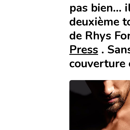
pas bien… il
deuxième to
de Rhys Fo
Press
. Sans
couverture 