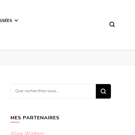
SSÉES
Vous
recherchiez
quelque
chose ?
MES PARTENAIRES
Alice Winters