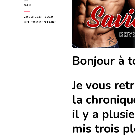
par
SAM
20 JUILLET 2019
SUR
UN COMMENTAIRE
SAVIOR
(415
INK
#2)
DE
RHYS
Bonjour à t
FORD
Je vous ret
la chroniqu
il y a plusi
mis trois p