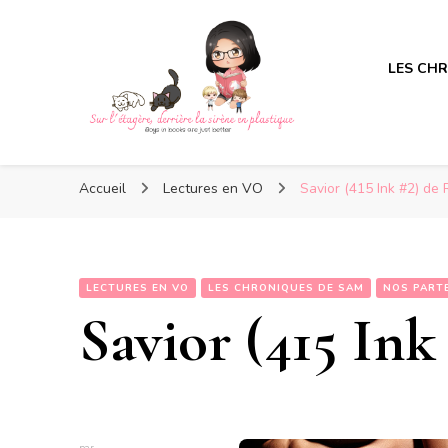
LES CH
Sur l'étagère, derrière la s
Sur l'étagère, derrière la s
Boys in books are just better
Accueil
Lectures en VO
Savior (415 Ink #2) de 
LECTURES EN VO
LES CHRONIQUES DE SAM
NOS PART
Savior (415 Ink