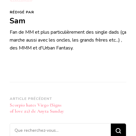
RÉDIGÉ PAR
Sam
Fan de MM et plus particulièrement des single dads (ça
marche aussi avec les oncles, les grands frères etc...) ,
des MMM et d'Urban Fantasy.
Navigation
ARTICLE PRÉCÉDENT
Scorpio hates Virgo (Signs
d’article
of love #2) de Anyta Sunday
Vous
recherchiez