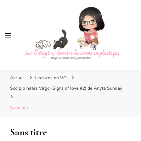
Sur l'étagère, derrière la
sirène en plastique
Sur l'étagère, derrière la
Boys in books are just better
sirène en plastique
Accueil
Lectures en VO
Scorpio hates Virgo (Signs of love #2) de Anyta Sunday
Sans titre
Sans titre