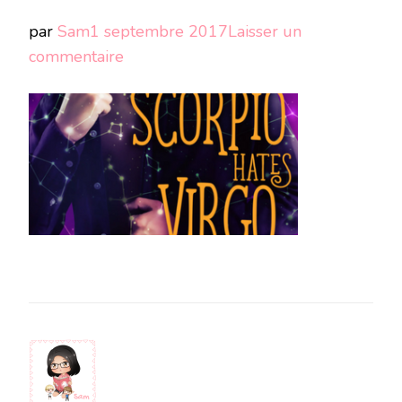
par
Sam
1 septembre 2017
Laisser un
sur
commentaire
Sans
titre