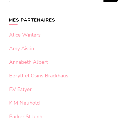
quelque
chose ?
MES PARTENAIRES
Alice Winters
Amy Aislin
Annabeth Albert
Beryll et Osiris Brackhaus
F.V Estyer
K M Neuhold
Parker St Jonh