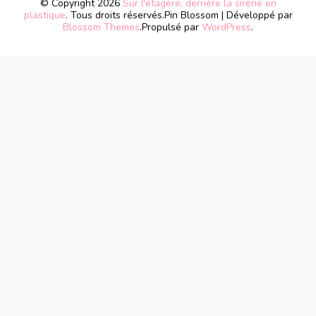
© Copyright 2026
Sur l'étagère, derrière la sirène en
plastique
. Tous droits réservés.
Pin Blossom | Développé par
Blossom Themes
.Propulsé par
WordPress
.