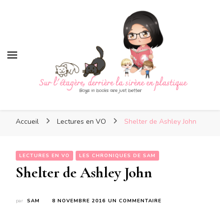
Sur l'étagère, derrière la sirè
en plastique
Sur l'étagère, derrière la
Boys in books are just better
sirène en plastique
Accueil
Lectures en VO
Shelter de Ashley John
LECTURES EN VO
LES CHRONIQUES DE SAM
Shelter de Ashley John
SUR
par
SAM
8 NOVEMBRE 2016
UN COMMENTAIRE
SHELTER
DE