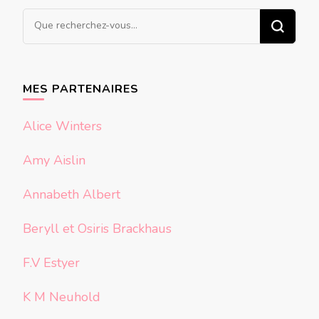
Vous
recherchiez
quelque
chose ?
MES PARTENAIRES
Alice Winters
Amy Aislin
Annabeth Albert
Beryll et Osiris Brackhaus
F.V Estyer
K M Neuhold