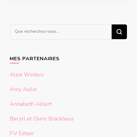
Vous
recherchiez
quelque
chose ?
MES PARTENAIRES
Alice Winters
Amy Aislin
Annabeth Albert
Beryll et Osiris Brackhaus
F.V Estyer