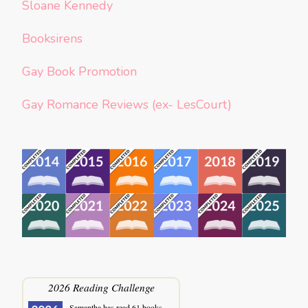
Sloane Kennedy
Booksirens
Gay Book Promotion
Gay Romance Reviews (ex- LesCourt)
2026 Reading Challenge
Samantha
has read 61 books