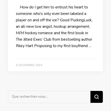
How do I get him to entrust his heart to
someone who’s only ever been labeled a
player on and off the ice? Good PuckingLuck,
an all-new low angst, hookup arrangement,
M/M hockey romance and the first book in
The Jilted Exes’ Club from bestselling author
Riley Hart Proposing to my first boyfriend …
4 DÉCEMBRE 2024
Vous
recherchiez
quelque