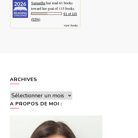
Samantha
has read 61 books
toward her goal of 115 books.
61 of 115
(53%)
view books
ARCHIVES
Archives
A PROPOS DE MOI :