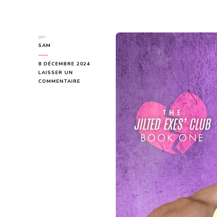
par
SAM
8 DÉCEMBRE 2024
LAISSER UN
SUR
COMMENTAIRE
GOOD
PUCKING
LUCK
(THE
JILTED
EXES’CLUB
#1)
DE
RILEY
HART