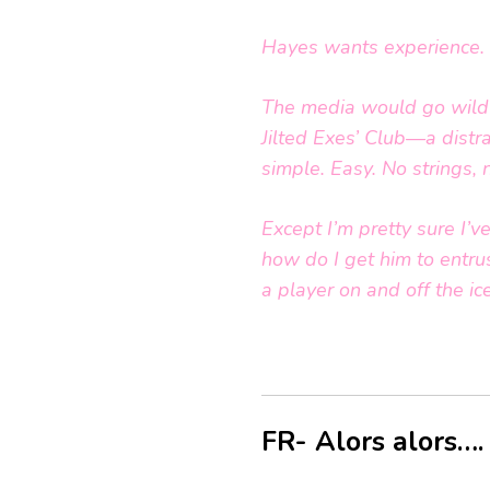
Hayes wants experience. 
The media would go wild 
Jilted Exes’ Club—a distr
simple. Easy. No strings, n
Except I’m pretty sure I’v
how do I get him to entru
a player on and off the ic
FR- Alors alors…. 