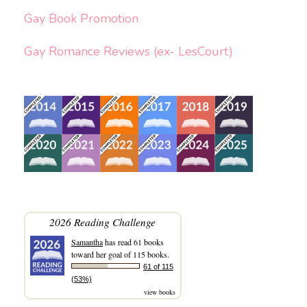
Gay Book Promotion
Gay Romance Reviews (ex- LesCourt)
2026 Reading Challenge
Samantha
has read 61 books
toward her goal of 115 books.
61 of 115
(53%)
view books