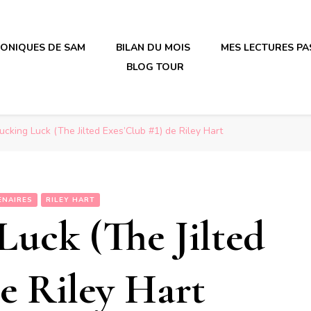
RONIQUES DE SAM
BILAN DU MOIS
MES LECTURES PA
BLOG TOUR
irène en plastique
irène en plastique
cking Luck (The Jilted Exes’Club #1) de Riley Hart
ENAIRES
RILEY HART
uck (The Jilted
de Riley Hart