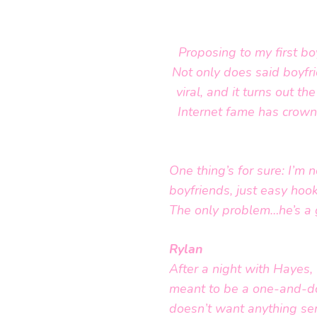
Proposing to my first b
Not only does said boyfr
viral, and it turns out 
Internet fame has crown
One thing’s for sure: I’m
boyfriends, just easy hook
The only problem…he’s a 
Rylan
After a night with Hayes, 
meant to be a one-and-don
doesn’t want anything seri