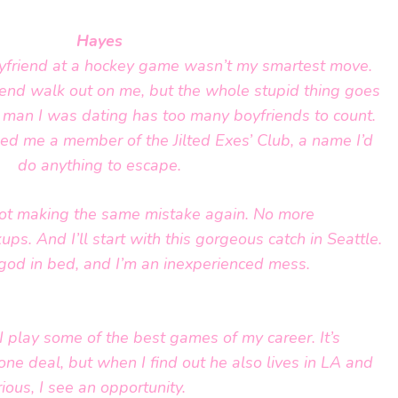
Hayes
oyfriend at a hockey game wasn’t my smartest move.
iend walk out on me, but the whole stupid thing goes
the man I was dating has too many boyfriends to count.
ed me a member of the Jilted Exes’ Club, a name I’d
do anything to escape.
 not making the same mistake again. No more
ups. And I’ll start with this gorgeous catch in Seattle.
god in bed, and I’m an inexperienced mess.
I play some of the best games of my career. It’s
e deal, but when I find out he also lives in LA and
ous, I see an opportunity.