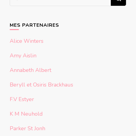
recherchiez
quelque
chose ?
MES PARTENAIRES
Alice Winters
Amy Aislin
Annabeth Albert
Beryll et Osiris Brackhaus
F.V Estyer
K M Neuhold
Parker St Jonh