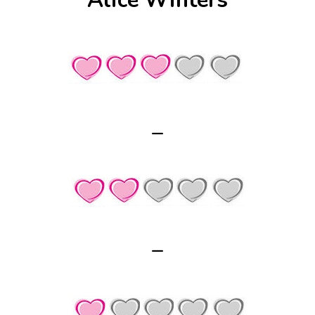
Alice Winters
–
–