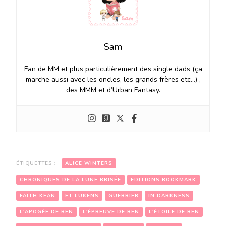
Sam
Fan de MM et plus particulièrement des single dads (ça
marche aussi avec les oncles, les grands frères etc…) ,
des MMM et d’Urban Fantasy.
ÉTIQUETTES :
ALICE WINTERS
CHRONIQUES DE LA LUNE BRISÉE
EDITIONS BOOKMARK
FAITH KEAN
FT LUKENS
GUERRIER
IN DARKNESS
L'APOGÉE DE REN
L'ÉPREUVE DE REN
L'ÉTOILE DE REN