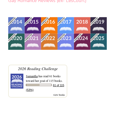
Gay Romance Reviews (ex- LesCourt)
2026 Reading Challenge
Samantha
has read 61 books
toward her goal of 115 books.
61 of 115
(53%)
view books