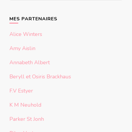
quelque
chose ?
MES PARTENAIRES
Alice Winters
Amy Aislin
Annabeth Albert
Beryll et Osiris Brackhaus
F.V Estyer
K M Neuhold
Parker St Jonh