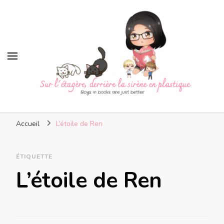
Sur l'étagère, derrière la
Boys in books are just better
sirène en plastique
Accueil
L’étoile de Ren
ÉTIQUETTE
L’étoile de Ren