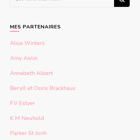
recherchiez
quelque
chose ?
MES PARTENAIRES
Alice Winters
Amy Aislin
Annabeth Albert
Beryll et Osiris Brackhaus
F.V Estyer
K M Neuhold
Parker St Jonh