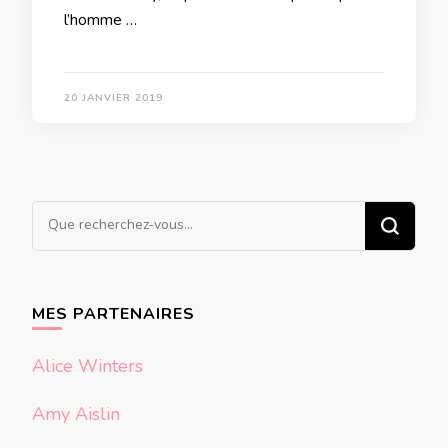
l’homme …
20 JANVIER 2019
Vous
recherchiez
quelque
chose ?
MES PARTENAIRES
Alice Winters
Amy Aislin