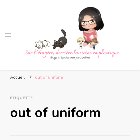
Sur l'étagère, derrière la
Boys in books are just better
sirène en plastique
Accueil
out of uniform
ÉTIQUETTE
out of uniform