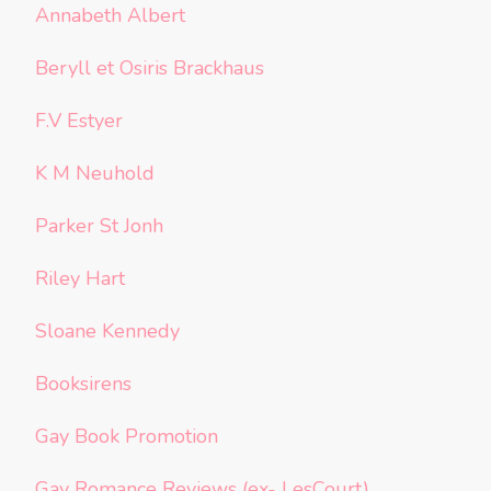
Annabeth Albert
Beryll et Osiris Brackhaus
F.V Estyer
K M Neuhold
Parker St Jonh
Riley Hart
Sloane Kennedy
Booksirens
Gay Book Promotion
Gay Romance Reviews (ex- LesCourt)