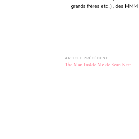
grands frères etc...) , des MMM
Navigation
ARTICLE PRÉCÉDENT
The Man Inside Me de Sean Kerr
d’article