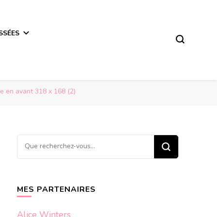
SSÉES
e en avant 318 x 168 (2)
Vous
recherchiez
quelque
chose ?
MES PARTENAIRES
Alice Winters