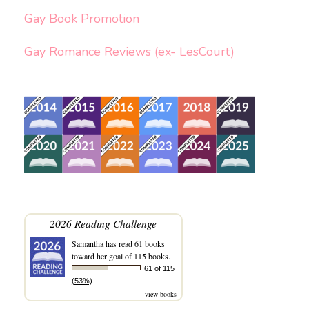
Gay Book Promotion
Gay Romance Reviews (ex- LesCourt)
2026 Reading Challenge
Samantha
has read 61 books
toward her goal of 115 books.
61 of 115
(53%)
view books