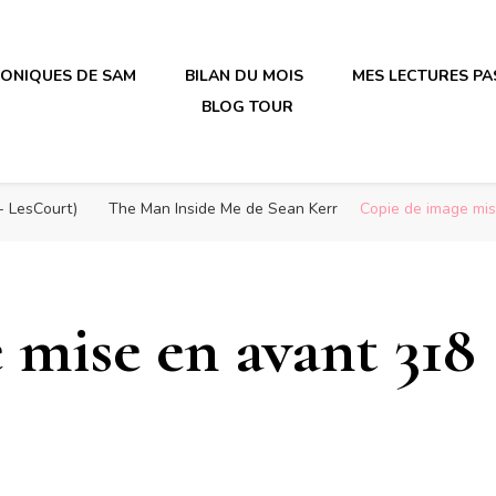
RONIQUES DE SAM
BILAN DU MOIS
MES LECTURES PA
BLOG TOUR
irène en plastique
irène en plastique
 LesCourt)
The Man Inside Me de Sean Kerr
Copie de image mis
 mise en avant 318