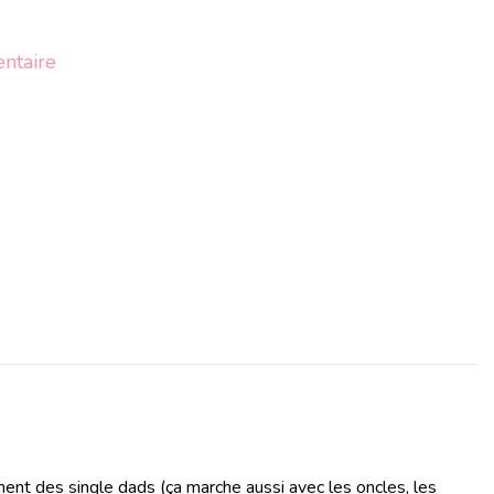
sur
ntaire
Copie
de
image
mise
en
avant
318
x
168
(2)
ent des single dads (ça marche aussi avec les oncles, les