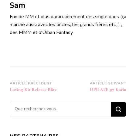
Sam
Fan de MM et plus particulièrement des single dads (ça
marche aussi avec les oncles, les grands frères etc...) ,
des MMM et d'Urban Fantasy.
Navigation
ARTICLE PRÉCÉDENT
ARTICLE SUIVANT
Loving Kit Release Blitz
UPDATE #7 Karin
d’article
Vous
recherchiez
quelque
chose ?
MES PARTENAIRES