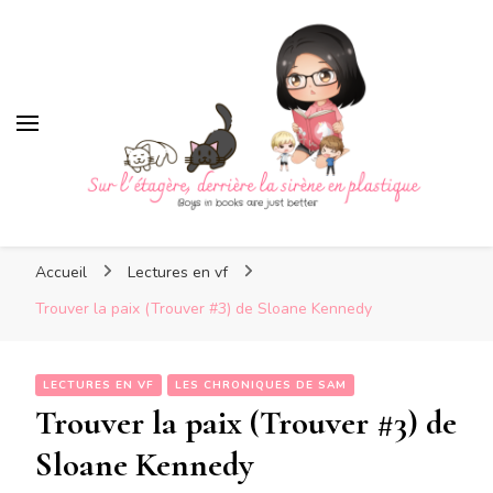
Sur l'étagère, derrière la
sirène en plastique
Sur l'étagère, derrière la
Boys in books are just better
sirène en plastique
Accueil
Lectures en vf
Trouver la paix (Trouver #3) de Sloane Kennedy
LECTURES EN VF
LES CHRONIQUES DE SAM
Trouver la paix (Trouver #3) de
Sloane Kennedy