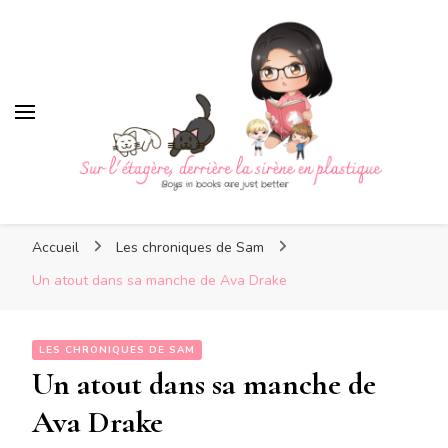
Sur l'étagère, derrière la
sirène en plastique
Sur l'étagère, derrière la
Boys in books are just better
sirène en plastique
Accueil
Les chroniques de Sam
Un atout dans sa manche de Ava Drake
LES CHRONIQUES DE SAM
Un atout dans sa manche de
Ava Drake