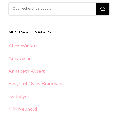
Vous
recherchiez
quelque
chose ?
MES PARTENAIRES
Alice Winters
Amy Aislin
Annabeth Albert
Beryll et Osiris Brackhaus
F.V Estyer
K M Neuhold