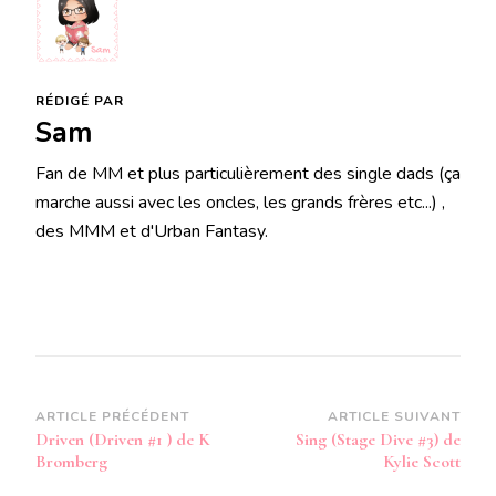
RÉDIGÉ PAR
Sam
Fan de MM et plus particulièrement des single dads (ça
marche aussi avec les oncles, les grands frères etc...) ,
des MMM et d'Urban Fantasy.
Navigation
ARTICLE PRÉCÉDENT
ARTICLE SUIVANT
Driven (Driven #1 ) de K
Sing (Stage Dive #3) de
d’article
Bromberg
Kylie Scott