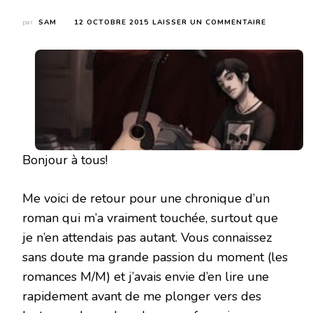
SUR
par
SAM
12 OCTOBRE 2015
LAISSER UN COMMENTAIRE
VERS
TOI
(LES
MOTS
D’EDEN
#1)
DE
CÉLINE
ETCHEBER
Bonjour à tous!
Me voici de retour pour une chronique d’un
roman qui m’a vraiment touchée, surtout que
je n’en attendais pas autant. Vous connaissez
sans doute ma grande passion du moment (les
romances M/M) et j’avais envie d’en lire une
rapidement avant de me plonger vers des