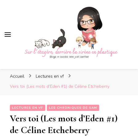
Sur l'étagère, derrière la sir
plastique
Sur l'étagère, derrière la
Boys in books are just better
sirène en plastique
Accueil
Lectures en vf
Vers toi (Les mots d’Eden #1) de Céline Etcheberry
LECTURES EN VF
LES CHRONIQUES DE SAM
Vers toi (Les mots d’Eden #1)
de Céline Etcheberry