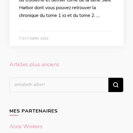
Harbor dont vous pouvez retrouver la
chronique du tome 1 ici et du tome 2. …
7 OCTOBRE 2023
Navigation
Articles plus anciens
des
articles
Vous
recherchiez
quelque
chose ?
MES PARTENAIRES
Alice Winters