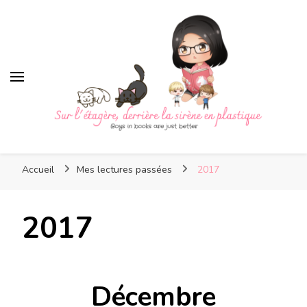
Sur l'étagère, derrière la
Boys in books are just better
sirène en plastique
Accueil
Mes lectures passées
2017
2017
Décembre