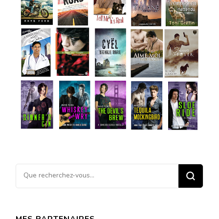
Vous
recherchiez
quelque
chose ?
MES PARTENAIRES