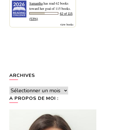
Samantha
has read 62 books
toward her goal of 115 books.
62 of 115
(53%)
view books
ARCHIVES
Archives
A PROPOS DE MOI :