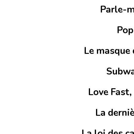
Parle-m
Popu
Le masque 
Subwa
Love Fast,
La derniè
La loi des 