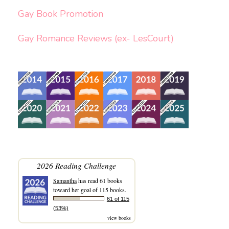
Gay Book Promotion
Gay Romance Reviews (ex- LesCourt)
2026 Reading Challenge
Samantha
has read 61 books
toward her goal of 115 books.
61 of 115
(53%)
view books