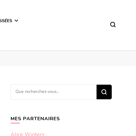
SSÉES
Vous
recherchiez
quelque
chose ?
MES PARTENAIRES
Alice Winters