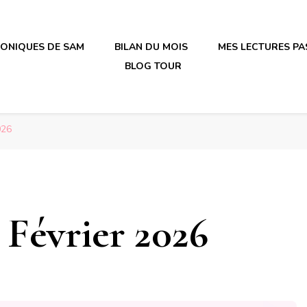
RONIQUES DE SAM
BILAN DU MOIS
MES LECTURES PA
BLOG TOUR
irène en plastique
irène en plastique
026
 Février 2026