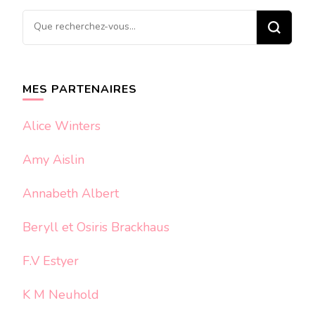
Vous
recherchiez
quelque
chose ?
MES PARTENAIRES
Alice Winters
Amy Aislin
Annabeth Albert
Beryll et Osiris Brackhaus
F.V Estyer
K M Neuhold