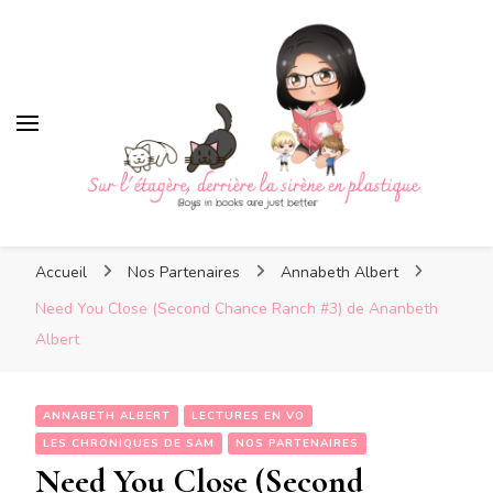
Sur l'étagère, derrière la
sirène en plastique
Sur l'étagère, derrière la
Boys in books are just better
sirène en plastique
Accueil
Nos Partenaires
Annabeth Albert
Need You Close (Second Chance Ranch #3) de Ananbeth
Albert
ANNABETH ALBERT
LECTURES EN VO
LES CHRONIQUES DE SAM
NOS PARTENAIRES
Need You Close (Second