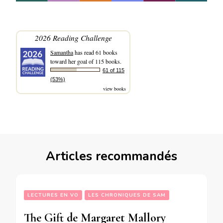
2026 Reading Challenge
Samantha
has read 61 books
toward her goal of 115 books.
61 of 115
(53%)
view books
Articles recommandés
LECTURES EN VO
LES CHRONIQUES DE SAM
The Gift de Margaret Mallory