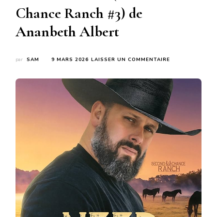
Chance Ranch #3) de
Ananbeth Albert
SUR
par
SAM
9 MARS 2026
LAISSER UN COMMENTAIRE
NEED
YOU
CLOSE
(SECOND
CHANCE
RANCH
#3)
DE
ANANBETH
ALBERT