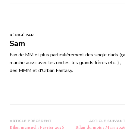
RÉDIGÉ PAR
Sam
Fan de MM et plus particulièrement des single dads (ça
marche aussi avec les oncles, les grands frères etc...) ,
des MMM et d'Urban Fantasy.
Navigation
ARTICLE PRÉCÉDENT
ARTICLE SUIVANT
Bilan mensuel : Février 2026
Bilan du mois : Mars 2026
d’article