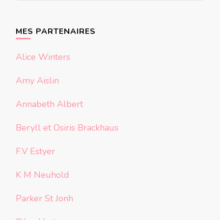
quelque
chose ?
MES PARTENAIRES
Alice Winters
Amy Aislin
Annabeth Albert
Beryll et Osiris Brackhaus
F.V Estyer
K M Neuhold
Parker St Jonh