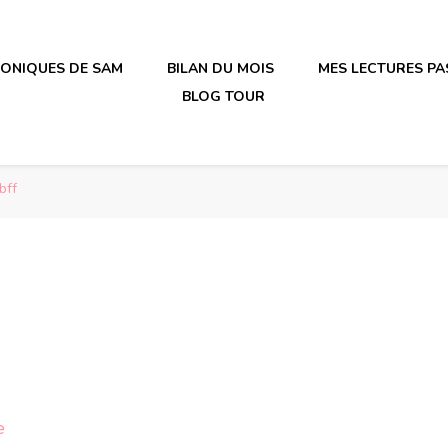
RONIQUES DE SAM
BILAN DU MOIS
MES LECTURES PA
BLOG TOUR
irène en plastique
irène en plastique
bff
sur
e