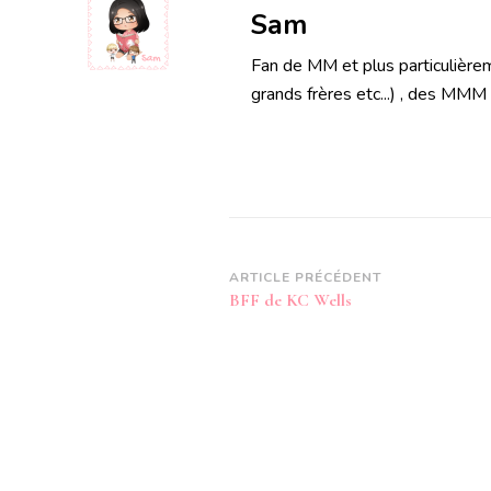
Sam
Fan de MM et plus particulièrem
grands frères etc...) , des MMM
Navigation
ARTICLE PRÉCÉDENT
BFF de KC Wells
d’article