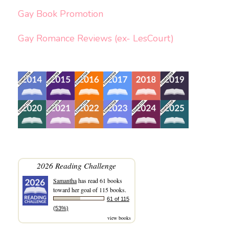
Gay Book Promotion
Gay Romance Reviews (ex- LesCourt)
2026 Reading Challenge
Samantha
has read 61 books
toward her goal of 115 books.
61 of 115
(53%)
view books