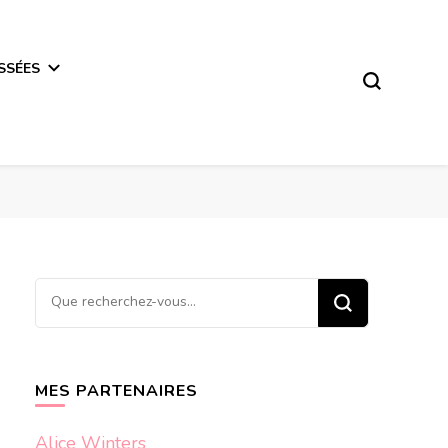
SSÉES
Vous
recherchiez
quelque
chose ?
MES PARTENAIRES
Alice Winters