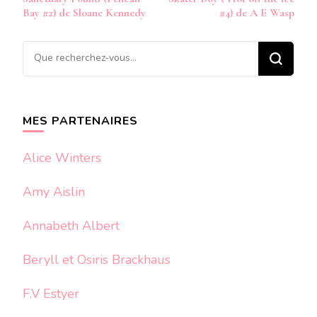
d’article
Bay #2) de Sloane Kennedy
#4) de A E Wasp
Vous
recherchiez
quelque
chose ?
MES PARTENAIRES
Alice Winters
Amy Aislin
Annabeth Albert
Beryll et Osiris Brackhaus
F.V Estyer