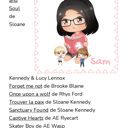
and
Soul
de
Sloane
Kennedy & Lucy Lennox
Forget me not
de Brooke Blaine
Once upon a wolf
de Rhys Ford
Trouver la paix
de Sloane Kennedy
Sanctuary Found
de Sloane Kennedy
Captive Hearts
de AE Ryecart
Skater Boy
de AE Wasp