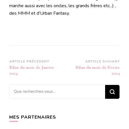
marche aussi avec les oncles, les grands frères etc...) ,
des MMM et d'Urban Fantasy.
Navigation
ARTICLE PRÉCÉDENT
ARTICLE SUIVANT
Bilan du mois de Janvier
Bilan du mois de février
d’article
2024
2024
Vous
recherchiez
quelque
chose ?
MES PARTENAIRES