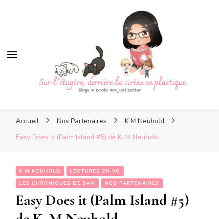
Sur l'étagère, derrière la
sirène en plastique
Sur l'étagère, derrière la
Boys in books are just better
sirène en plastique
Accueil
Nos Partenaires
K M Neuhold
Easy Does it (Palm Island #5) de K. M Neuhold
K M NEUHOLD
LECTURES EN VO
LES CHRONIQUES DE SAM
NOS PARTENAIRES
Easy Does it (Palm Island #5)
de K. M Neuhold