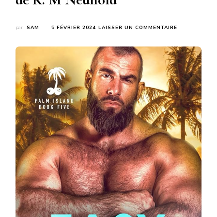
SUR
par
SAM
5 FÉVRIER 2024
LAISSER UN COMMENTAIRE
EASY
DOES
IT
(PALM
ISLAND
#5)
DE
K.
M
NEUHOLD