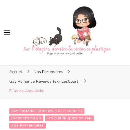
Sur l'étagère, derrière la
sirène en plastique
Sur l'étagère, derrière la
Boys in books are just better
sirène en plastique
Accueil
Nos Partenaires
Gay Romance Reviews (ex- LesCourt)
Elias de Amy Aislin
GAY ROMANCE REVIEWS (EX- LESCOURT)
LECTURES EN VO
LES CHRONIQUES DE SAM
NOS PARTENAIRES