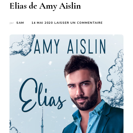
Elias de Amy Aislin
SUR
par
SAM
14 MAI 2020
LAISSER UN COMMENTAIRE
ELIAS
DE
AMY
AISLIN